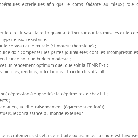
pératures extérieures afin que le corps s’adapte au mieux( rôle 
.
t le circuit vasculaire irriguant à l’effort surtout les muscles et le cer
e hypertension existante.
ur le cerveau et le muscle (cf moteur thermique) ;
liquide doit compenser les pertes journalières dont les incompressibles
é en France pour un budget modeste ;
met un rendement optimum quel que soit la TEMP. Ext ;
 muscles, tendons, articulations. L’inaction les affaiblit.
ion( dépression à euphorie) : le déprimé reste chez lui ;
ents ;
ientation, lucidité, raisonnement. (égarement en forêt)…
stuels, reconnaissance du monde extérieur.
 le recrutement est celui de retraité ou assimilé. La chute est favorisé