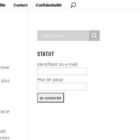
ité
Contact
Confidentialité
STATUT
Identifiant ou e-mail
rtive
Mot de passe
 plus
racte
hat)
ormer