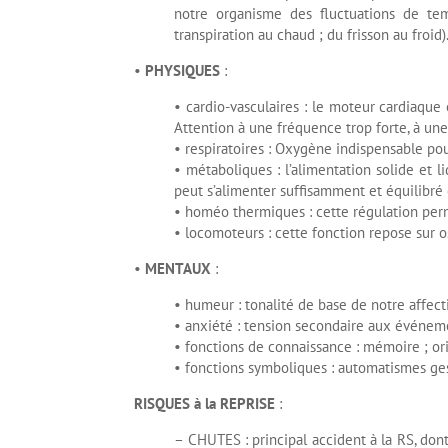
notre organisme des fluctuations de tem
transpiration au chaud ; du frisson au froid)
•
PHYSIQUES
:
• cardio-vasculaires : le moteur cardiaque e
Attention à une fréquence trop forte, à un
• respiratoires : Oxygène indispensable po
• métaboliques : l’alimentation solide et 
peut s’alimenter suffisamment et équilibr
• homéo thermiques : cette régulation per
• locomoteurs : cette fonction repose sur os,
•
MENTAUX
:
• humeur : tonalité de base de notre affect
• anxiété : tension secondaire aux événem
• fonctions de connaissance : mémoire ; or
• fonctions symboliques : automatismes ge
RISQUES à la REPRISE
:
– CHUTES : principal accident à la RS, dont