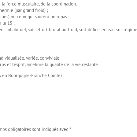
e la force musculaire, de la coordination.
rmie (par grand froid) ;
ques) ou ceux qui sautent un repas ;
le 15 ;
inhabituel, soit effort brutal au froid, soit déficit en eau sur régime
ndividualisée, variée, conviviale
 et l’esprit, améliore la qualité de la vie restante
RS en Bourgogne-Franche Comté)
mps obligatoires sont indiqués avec
*