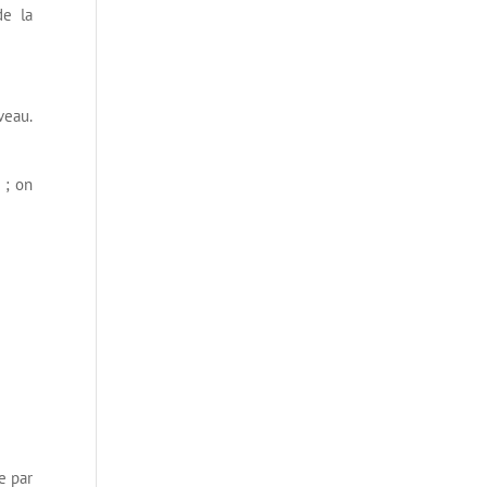
de la
veau.
 ; on
e par