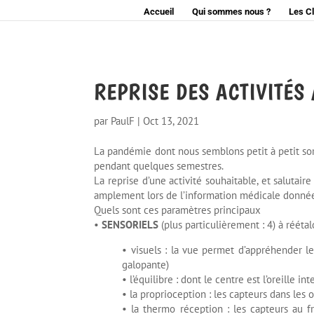
Accueil
Qui sommes nous ?
Les C
REPRISE DES ACTIVITÉS
par
PaulF
|
Oct 13, 2021
La pandémie dont nous semblons petit à petit sort
pendant quelques semestres.
La reprise d’une activité souhaitable, et saluta
amplement lors de l’information médicale donnée
Quels sont ces paramètres principaux
•
SENSORIELS
(plus particulièrement : 4) à réétal
• visuels : la vue permet d’appréhender le 
galopante)
• l’équilibre : dont le centre est l’oreille i
• la proprioception : les capteurs dans les o
• la thermo réception : les capteurs au f