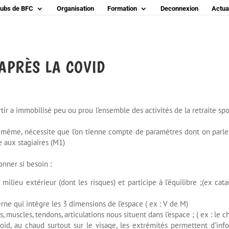
lubs de BFC
Organisation
Formation
Deconnexion
Actual
 APRÈS LA COVID
ir a immobilisé peu ou prou l’ensemble des activités de la retraite spo
ire même, nécessite que l’on tienne compte de paramètres dont on parle
 aux stagiaires (M1)
onner si besoin :
milieu extérieur (dont les risques) et participe à l’équilibre ;(ex cata
nterne qui intègre les 3 dimensions de l’espace ( ex : V de M)
s, muscles, tendons, articulations nous situent dans l’espace ; ( ex : le c
roid, au chaud surtout sur le visage, les extrémités permettent d’inf