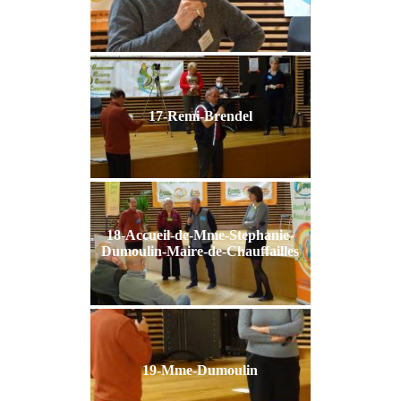
17-Remi-Brendel
18-Accueil-de-Mme-Stephanie-
Dumoulin-Maire-de-Chauffailles
19-Mme-Dumoulin