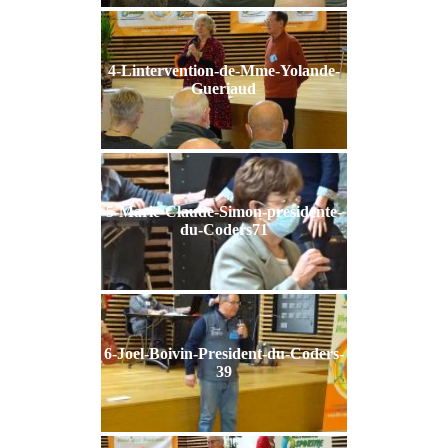
4-Lintervention-de-Mme-Yolande-
Gueriaud
5-Marie-Claude-Simon-presidente-
du-Coders71
6-Joel-Boivin-President-du-Coders-
39