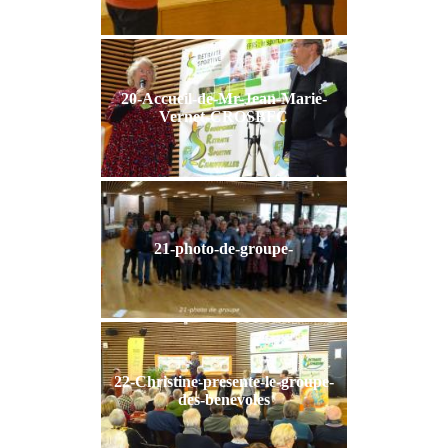
20-Accueil-de-Mr-Jean-Marie-
Vernet-CROSBFC
21-photo-de-groupe-
22-Christine-presente-le-groupe-
des-benevoles